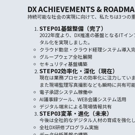
DX ACHIEVEMENTS & ROADMA
持続可能な社会の実現に向けて、私たちは3つの重
STEP
01
基盤整備（完了）
2022年度より、DX推進の基盤となるI
タル化を実現しました。
クラウド勤怠・クラウド経理システム導入
グループウェア全社展開
セキュリティ基盤構築
STEP
02
効率化・深化（現在）
現在は業務プロセスの効率化に注力しています
また現場監理写真撮影なども瞬時に共有可
電子承認システム稼働中
AI議事録ツール、WEB会議システム活用
デジタル端末による現場情報共有
STEP
03
変革・進化（未来）
今後は全社的なデジタル人材の育成を強化し
全社DX研修プログラム実施
データ分析基盤の構築