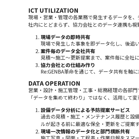
ICT UTILIZATION
現場・営業・管理の各業務で発生するデータを、
社内にとどまらず、協力会社とのデータ連携も視
現場データの即時共有
現場で発生した事象を即データ化し、後追
案件毎のデータ全社共有
見積〜施工〜更新提案まで、案件毎に全社
協力会社との仕組み作り
Re:GENBA革命を通じて、データ共有を
DATA OPERATION
営業・設計・施工管理・工事・総務経理の各部門
「データを集めて終わり」ではなく、活用して変
設備データ分析による予防提案サービス
過去の見積・施工・メンテナンス履歴と設
ルが起きる前に最適な保全・更新をご提案
現場一次情報のデータ化と部門横断共有
施工写真・図面・工程表・作業日報をスマ